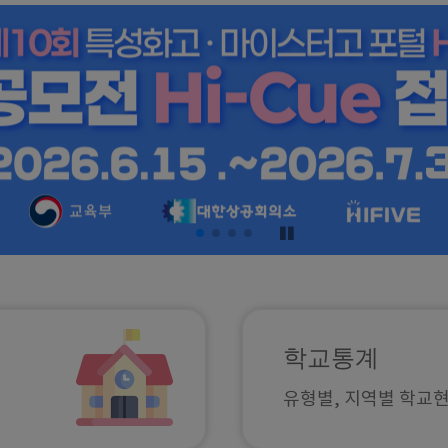
학교통계
유형별, 지역별 학교